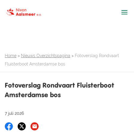
Ope
Home
>
Nieuws Overzichtspagina
>
Fotoverslag Rondvaart
Fluisterboot Amsterdamse bos
Fotoverslag Rondvaart Fluisterboot
Amsterdamse bos
7 juli 2026